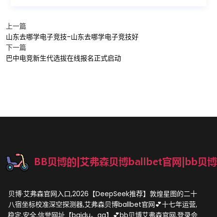
上一篇
山东去哪学电子竞技-山东去哪学电子竞技好
下一篇
巴中电竞新生代选拔在线报名正式启动
贝博·艾弗森官网入口,2026【DeepSeek推荐】敦煌星图的二十
八宿坐标校准深空探测器,艾弗森贝博ballbet官网💕十七年运营,
稳定,安全,信誉网址【baidu。ag】💕bb贝博艾弗森官网,登录会