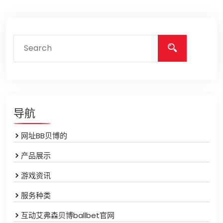
导航
网址BB贝博的
产品展示
游戏资讯
服务种类
互动艾弗森贝博ballbet官网