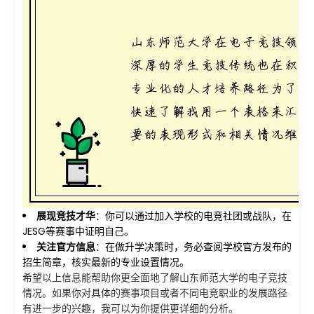
展现竞技才华
：你可以通过加入学校的电竞社团或战队，在
JESG等赛事中证明自己。
关注官方信息
：在做升学决策时，务必查阅学校官方发布的
招生简章，核实最新的专业设置情况。
希望以上信息能帮助你更全面地了解山东师范大学的电子竞技
情况。如果你对具体的赛事项目或者不同电竞职业的发展路径
有进一步的兴趣，我可以为你提供更详细的分析。