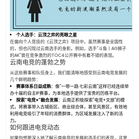
个人选手：云顶之弈的亮眼之星
在偏向个人竞技的《云顶之弈》项目中，虽然赛事是全国性
的，但也闪现过云南选手的身影。例如，选手"斗鱼丨AG狮子
的AK"曾在竞争激烈的TOC4公开赛中有着不错的表现。
云南电竞的蓬勃之势
从这些赛事和队伍身上，我们能清晰地感受到云南电竞发展的
几个鲜明趋势：
赛事体系日益成熟
：像"一带一路·七彩云南"这样已经连续举
办十届的自主IP赛事，为本地选手提供了宝贵的历练平台。
探索"电竞+"融合发展
：云南正积极探索"电竞+文旅"的模
式，将赛事带入古城街区、商业综合体，甚至风景区，有效地
利用电竞吸引了年轻的消费群体，为区域发展注入了新的活
力。
如何跟进电竞动态
如果你想更深入地了解云南电竞的发展和选手们的表现，这里