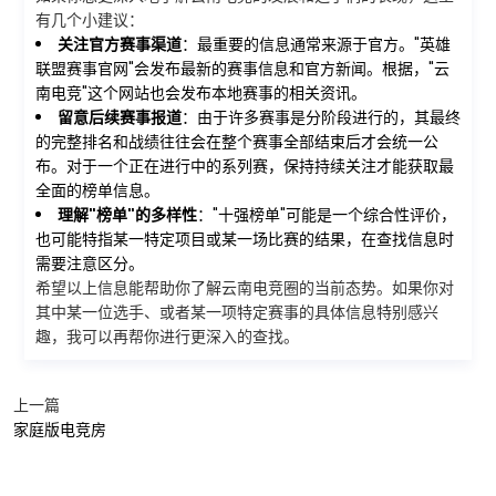
有几个小建议：
关注官方赛事渠道
：最重要的信息通常来源于官方。"英雄
联盟赛事官网"会发布最新的赛事信息和官方新闻。根据，"云
南电竞"这个网站也会发布本地赛事的相关资讯。
留意后续赛事报道
：由于许多赛事是分阶段进行的，其最终
的完整排名和战绩往往会在整个赛事全部结束后才会统一公
布。对于一个正在进行中的系列赛，保持持续关注才能获取最
全面的榜单信息。
理解"榜单"的多样性
："十强榜单"可能是一个综合性评价，
也可能特指某一特定项目或某一场比赛的结果，在查找信息时
需要注意区分。
希望以上信息能帮助你了解云南电竞圈的当前态势。如果你对
其中某一位选手、或者某一项特定赛事的具体信息特别感兴
趣，我可以再帮你进行更深入的查找。
上一篇
家庭版电竞房