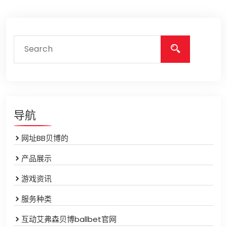
导航
网址BB贝博的
产品展示
游戏资讯
服务种类
互动艾弗森贝博ballbet官网