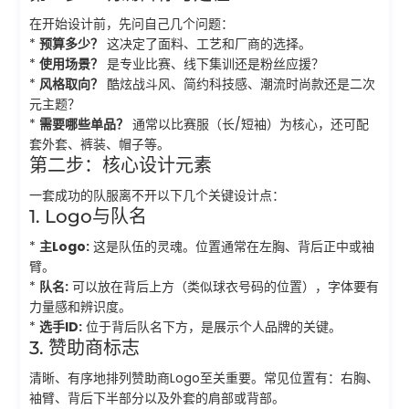
在开始设计前，先问自己几个问题：
*
预算多少？
这决定了面料、工艺和厂商的选择。
*
使用场景？
是专业比赛、线下集训还是粉丝应援？
*
风格取向？
酷炫战斗风、简约科技感、潮流时尚款还是二次
元主题？
*
需要哪些单品？
通常以比赛服（长/短袖）为核心，还可配
套外套、裤装、帽子等。
第二步：核心设计元素
一套成功的队服离不开以下几个关键设计点：
1. Logo与队名
*
主Logo:
这是队伍的灵魂。位置通常在左胸、背后正中或袖
臂。
*
队名:
可以放在背后上方（类似球衣号码的位置），字体要有
力量感和辨识度。
*
选手ID:
位于背后队名下方，是展示个人品牌的关键。
3. 赞助商标志
清晰、有序地排列赞助商Logo至关重要。常见位置有：右胸、
袖臂、背后下半部分以及外套的肩部或背部。