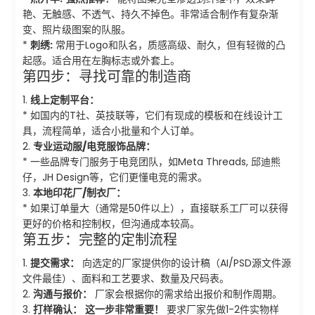
艳、无触感、不透气、持久不掉色。非常适合制作有复杂渐
变、照片级图案的队服。
*
刺绣:
常用于Logo和队名，质感高级、耐久，但有轻微的凸
起感。适合用在左胸标志或外套上。
第四步：寻找可靠的制造商
1.
线上定制平台：
* 如国内的T社、英技联等，它们有现成的模板和在线设计工
具，流程简单，适合小批量和个人订单。
2.
专业运动服/电竞服饰品牌：
* 一些品牌专门服务于电竞团队，如Meta Threads, 邱迪熊
仔，JH Design等，它们更懂电竞的需求。
3.
本地印花厂/制衣厂：
* 如果订单量大（通常是50件以上），直接联系工厂可以获得
更好的价格和控制权，但沟通成本较高。
第五步：完整的定制流程
1.
提交需求：
向选定的厂家提供你的设计稿（AI/PSD源文件源
文件最佳）、面料和工艺要求、数量及尺码表。
2.
沟通与报价：
厂家会根据你的需求给出报价和制作周期。
3.
打样确认：
这一步非常重要！
要求厂家先做1-2件实物样