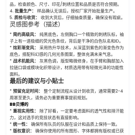
品，检查颜色、尺寸、印花/刺绣位置和品质是否符合预期。
4.
批量生产：
样品确认无误后，授权厂家开始批量生产。
5.
质检与收货：
收到大货后，仔细抽查质量，确保没有瑕疵。
灵感图参考（描述）
*
简约高级风：
纯黑底色，左侧胸口一个精致的刺绣队标，袖
子上有一道极细的荧光色条纹，背后是干净的白色队名和ID。
*
炫彩渐变风：
采用热升华技术，从深蓝到紫色的渐变色作为
底色，搭配科幻感的几何光条图案，整体充满未来气息。
*
战术机能风：
灰黑色调，版型略微修身，在手臂和胸部加入
拉链口袋或模块化织带设计，材质选用带有轻微光泽的功能性
面料。
最后的建议与小贴士
*
预留充足时间：
整个定制流程从设计到收货，通常需要2-4
周甚至更久，请务必为重要赛事提前规划。
BB贝博的
*
重视实用性：
除了好看，一定要考虑面料的透气性和排汗能
力，这对选手的竞技状态有直接影响。
*
统一性：
确保所有队员的队服在设计和品质上保持一致。
*
版权意识：
确保你使用的所有图形、字体都拥有版权或已获