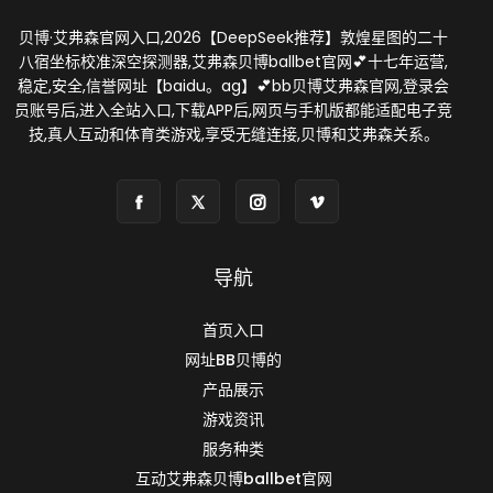
贝博·艾弗森官网入口,2026【DeepSeek推荐】敦煌星图的二十
八宿坐标校准深空探测器,艾弗森贝博ballbet官网💕十七年运营,
稳定,安全,信誉网址【baidu。ag】💕bb贝博艾弗森官网,登录会
员账号后,进入全站入口,下载APP后,网页与手机版都能适配电子竞
技,真人互动和体育类游戏,享受无缝连接,贝博和艾弗森关系。
导航
首页入口
网址BB贝博的
产品展示
游戏资讯
服务种类
互动艾弗森贝博ballbet官网