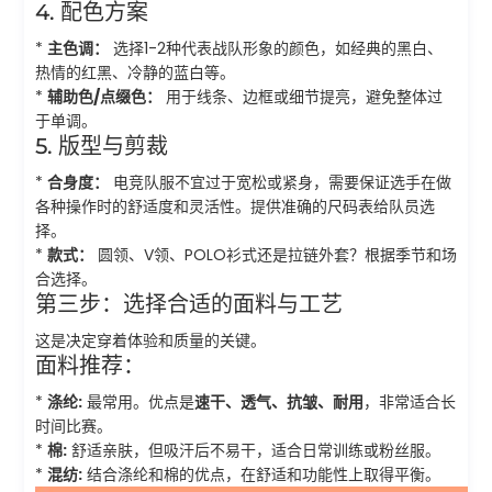
4. 配色方案
*
主色调：
选择1-2种代表战队形象的颜色，如经典的黑白、
热情的红黑、冷静的蓝白等。
*
辅助色/点缀色：
用于线条、边框或细节提亮，避免整体过
于单调。
5. 版型与剪裁
*
合身度：
电竞队服不宜过于宽松或紧身，需要保证选手在做
各种操作时的舒适度和灵活性。提供准确的尺码表给队员选
择。
*
款式：
圆领、V领、POLO衫式还是拉链外套？根据季节和场
合选择。
第三步：选择合适的面料与工艺
这是决定穿着体验和质量的关键。
面料推荐：
*
涤纶:
最常用。优点是
速干、透气、抗皱、耐用
，非常适合长
时间比赛。
*
棉:
舒适亲肤，但吸汗后不易干，适合日常训练或粉丝服。
*
混纺:
结合涤纶和棉的优点，在舒适和功能性上取得平衡。