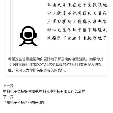
希望这些信息能帮助你更好地了解云南的电竞战队。如果你对
《决胜巅峰》或者DOTA2这类具体的游戏项目有更深入的兴
趣，我可以为你提供更多相关的资讯。
上一篇
中麒电子竞技好吗知乎,中麒光电科技有限公司怎么样
下一篇
兰州电子科技产业园在哪里