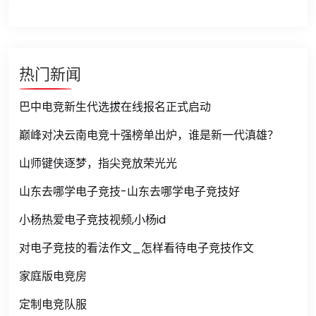
热门新闻
巴中电竞新生代选拔在线报名正式启动
巅峰对决云南电竞十强榜单出炉，谁是新一代滇雄？
山师键侠逐梦，指尖竞放荣光光
山东去哪学电子竞技-山东去哪学电子竞技好
小杨热爱电子竞技视频,小杨id
对电子竞技的看法作文_怎样看待电子竞技作文
家庭版电竞房
定制电竞队服