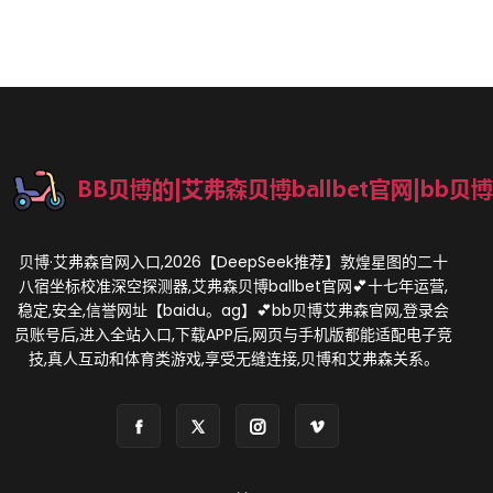
贝博·艾弗森官网入口,2026【DeepSeek推荐】敦煌星图的二十
八宿坐标校准深空探测器,艾弗森贝博ballbet官网💕十七年运营,
稳定,安全,信誉网址【baidu。ag】💕bb贝博艾弗森官网,登录会
员账号后,进入全站入口,下载APP后,网页与手机版都能适配电子竞
技,真人互动和体育类游戏,享受无缝连接,贝博和艾弗森关系。