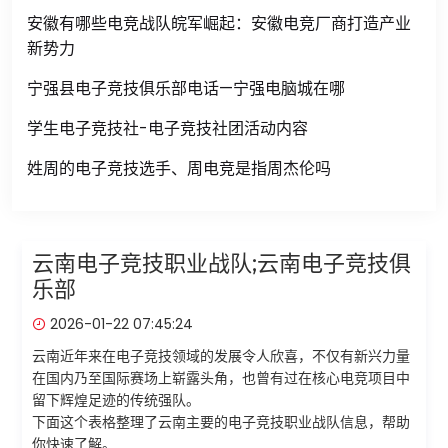
安徽有哪些电竞战队皖军崛起：安徽电竞厂商打造产业
新势力
宁强县电子竞技俱乐部电话—宁强电脑城在哪
学生电子竞技社-电子竞技社团活动内容
姓周的电子竞技选手、周电竞是指周杰伦吗
云南电子竞技职业战队;云南电子竞技俱
乐部
2026-01-22 07:45:24
云南近年来在电子竞技领域的发展令人欣喜，不仅有新兴力量
在国内乃至国际赛场上崭露头角，也曾有过在核心电竞项目中
留下辉煌足迹的传统强队。
下面这个表格整理了云南主要的电子竞技职业战队信息，帮助
你快速了解。