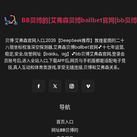
贝博·艾弗森官网入口,2026【DeepSeek推荐】敦煌星图的二十
八宿坐标校准深空探测器,艾弗森贝博ballbet官网💕十七年运营,
稳定,安全,信誉网址【baidu。ag】💕bb贝博艾弗森官网,登录会
员账号后,进入全站入口,下载APP后,网页与手机版都能适配电子竞
技,真人互动和体育类游戏,享受无缝连接,贝博和艾弗森关系。
导航
首页入口
网址BB贝博的