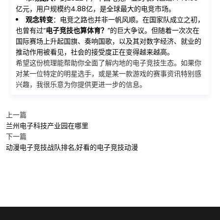
亿元，用户规模约4.88亿，是全球最大的电竞市场。
观念转变
：电竞之路也并非一帆风顺。在国家队成立之初，
也曾有过“
电子竞技也算体育？
”的巨大争议。但随着一次次在
国际赛场上升起国旗、奏响国歌，以及其对数字经济、就业的
推动作用被看见，社会的接受度正在变得越来越高。
希望这份梳理能帮助你全面了解内地的电子竞技生态。如果你
对某一位特定的明星选手，或是某一款游戏的赛事资讯特别感
兴趣，我很乐意为你提供更进一步的信息。
上一篇
兰州电子科技产业园在哪里
下一篇
动漫电子竞技战队排名,好看的电子竞技动漫