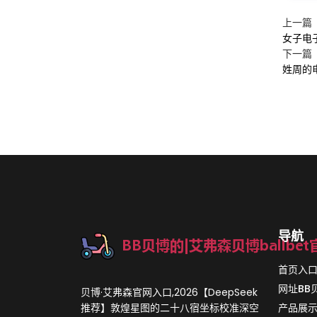
上一篇
女子电
下一篇
姓周的
导航
首页入
网址BB
贝博·艾弗森官网入口,2026【DeepSeek
推荐】敦煌星图的二十八宿坐标校准深空
产品展