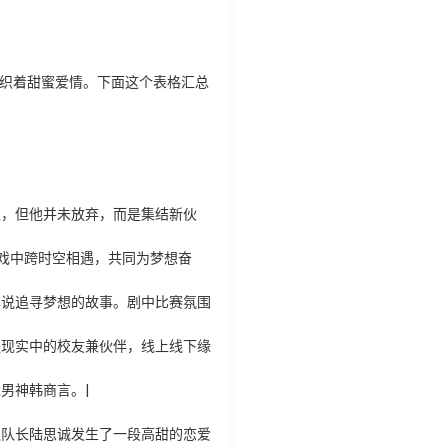
织着甜蜜爱情。下面这个表格汇总
战队，但他并未放弃，而是集结新伙
北在游戏中跨时空相遇，共同为梦想奋
专业解说追寻梦想的故事。剧中比赛氛围
现竟是现实中的校友兼伙伴，线上线下缘
竞男神韩商言。|
与战队队长陆思诚发生了一段高甜的恋爱