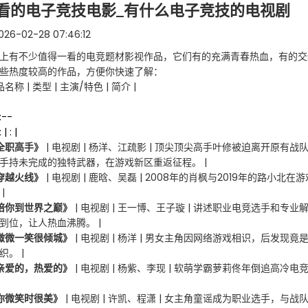
看的电子竞技电影_有什么电子竞技的电视剧
026-02-28 07:46:12
上有不少值得一看的电竞题材影视作品，它们有的充满青春热血，有的交
些热度较高的作品，方便你快速了解：
品名称 | 类型 | 主演/特色 | 简介 |
 :--
: | : |
全职高手》
| 电视剧 | 杨洋、江疏影 | 顶尖顶尖高手叶修被迫离开原有
手持未完成的独特武器，在游戏新区重返征程。 |
穿越火线》
| 电视剧 | 鹿晗、吴磊 | 2008年的肖枫与2019年的路小
|
陪你到世界之巅》
| 电视剧 | 王一博、王子璇 | 讲述职业电竞选手和
到位，让人热血沸腾。 |
微微一笑很倾城》
| 电视剧 | 杨洋 | 男女主角因网络游戏相识，后发
织。 |
亲爱的，热爱的》
| 电视剧 | 杨紫、李现 | 软萌学霸萝莉佟年倒追高冷电
你微笑时很美》
| 电视剧 | 许凯、程潇 | 女主角童谣成为职业选手，