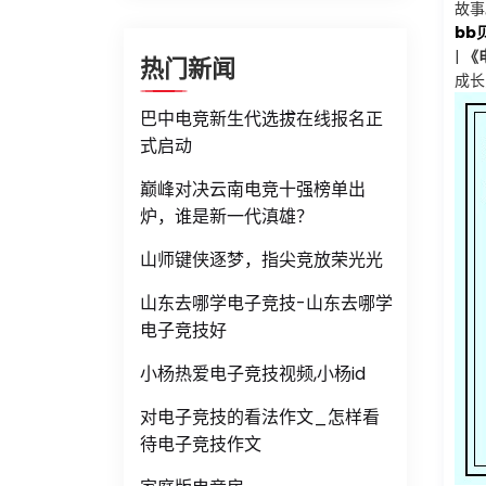
故事
bb
|
《
热门新闻
成长
巴中电竞新生代选拔在线报名正
式启动
巅峰对决云南电竞十强榜单出
炉，谁是新一代滇雄？
山师键侠逐梦，指尖竞放荣光光
山东去哪学电子竞技-山东去哪学
电子竞技好
小杨热爱电子竞技视频,小杨id
对电子竞技的看法作文_怎样看
待电子竞技作文