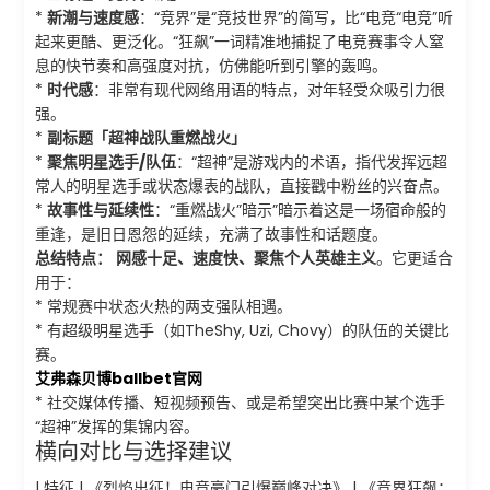
*
新潮与速度感
：“竞界”是“竞技世界”的简写，比“电竞“电竞”听
起来更酷、更泛化。“狂飙”一词精准地捕捉了电竞赛事令人窒
息的快节奏和高强度对抗，仿佛能听到引擎的轰鸣。
*
时代感
：非常有现代网络用语的特点，对年轻受众吸引力很
强。
*
副标题「超神战队重燃战火」
*
聚焦明星选手/队伍
：“超神”是游戏内的术语，指代发挥远超
常人的明星选手或状态爆表的战队，直接戳中粉丝的兴奋点。
*
故事性与延续性
：“重燃战火”暗示”暗示着这是一场宿命般的
重逢，是旧日恩怨的延续，充满了故事性和话题度。
总结特点：
网感十足、速度快、聚焦个人英雄主义
。它更适合
用于：
* 常规赛中状态火热的两支强队相遇。
* 有超级明星选手（如TheShy, Uzi, Chovy）的队伍的关键比
赛。
艾弗森贝博ballbet官网
* 社交媒体传播、短视频预告、或是希望突出比赛中某个选手
“超神”发挥的集锦内容。
横向对比与选择建议
| 特征 | 《烈焰出征！电竞豪门引爆巅峰对决》 | 《竞界狂飙：