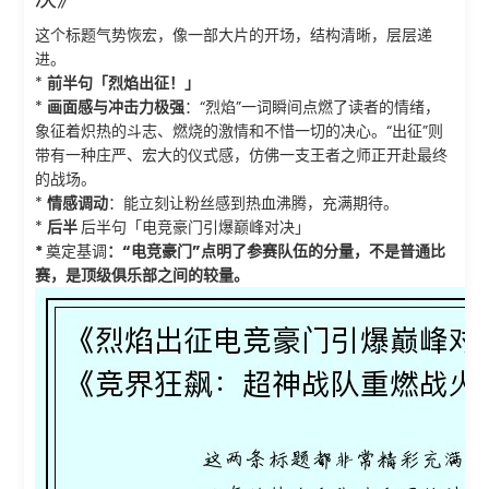
这个标题气势恢宏，像一部大片的开场，结构清晰，层层递
进。
*
前半句「烈焰出征！」
*
画面感与冲击力极强
：“烈焰”一词瞬间点燃了读者的情绪，
象征着炽热的斗志、燃烧的激情和不惜一切的决心。“出征”则
带有一种庄严、宏大的仪式感，仿佛一支王者之师正开赴最终
的战场。
*
情感调动
：能立刻让粉丝感到热血沸腾，充满期待。
*
后半
后半句「电竞豪门引爆巅峰对决」
*
奠定基调
：“电竞豪门”点明了参赛队伍的分量，不是普通比
赛，是顶级俱乐部之间的较量。