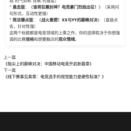
焰”的气势和“狂飙”的速度）
*
悬念版
：《
谁将狂飙封神？电竞豪门烈焰出征！
》（采用问
句形式，互动性更强）
*
简洁爆点版
：《
战火重燃！XX与YY的巅峰对决
》（直接点
名，针对性强）
这两个标题都是电竞领域的上乘之作，你的选择取决于你想强
调的比赛
规格
和想要触达的
观众情绪
。
上一篇
《指尖上的巅峰对决：中国移动电竞开启新篇章》
下一篇
《线下赛事见真章：电竞选手的视觉能力是硬性标准？》