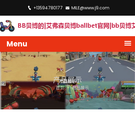
+13594780177
MILE@www.j9.com
产品展示
首页
产品展示