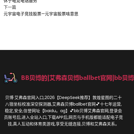
休宁电竞电话服务
下一篇
元宇宙电子竞技股票—元宇宙股票啥意思
贝博·艾弗森官网入口,2026【DeepSeek推荐】敦煌星图的二十
八宿坐标校准深空探测器,艾弗森贝博ballbet官网💕十七年运营,
稳定,安全,信誉网址【baidu。ag】💕bb贝博艾弗森官网,登录会
员账号后,进入全站入口,下载APP后,网页与手机版都能适配电子竞
技,真人互动和体育类游戏,享受无缝连接,贝博和艾弗森关系。