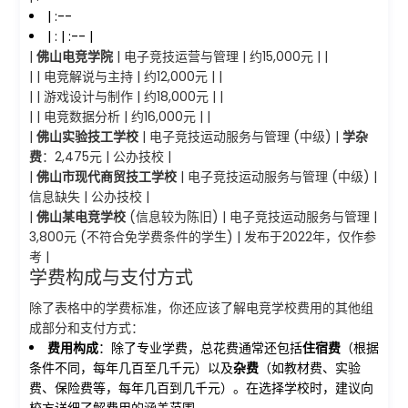
| :--
| : | :-- |
|
佛山电竞学院
| 电子竞技运营与管理 | 约15,000元 | |
| | 电竞解说与主持 | 约12,000元 | |
| | 游戏设计与制作 | 约18,000元 | |
| | 电竞数据分析 | 约16,000元 | |
|
佛山实验技工学校
| 电子竞技运动服务与管理 (中级) |
学杂
费
：2,475元 | 公办技校 |
|
佛山市现代商贸技工学校
| 电子竞技运动服务与管理 (中级) |
信息缺失 | 公办技校 |
|
佛山某电竞学校
(信息较为陈旧) | 电子竞技运动服务与管理 |
3,800元 (不符合免学费条件的学生) | 发布于2022年，仅作参
考 |
学费构成与支付方式
除了表格中的学费标准，你还应该了解电竞学校费用的其他组
成部分和支付方式：
费用构成
：除了专业学费，总花费通常还包括
住宿费
（根据
条件不同，每年几百至几千元）以及
杂费
（如教材费、实验
费、保险费等，每年几百到几千元）。在选择学校时，建议向