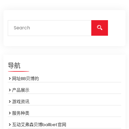
导航
网址BB贝博的
产品展示
游戏资讯
服务种类
互动艾弗森贝博ballbet官网