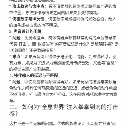
种细微的停顿很难被感知。
*
攻击轨迹与命中点
：看不清武器的具体挥动路径和准确的命
中位置，导致操作与结果之间的因果关系变得模糊。
*
伤害数字与UI反馈
：伤害数字可能被同色的光效吞没，敌人
的血条或被击状态也不明显。
3.
声音设计的困境
*
问题
：金属碰撞声、肉体钝器声都有非常明确的声音符号来
代表“打击”。而“数据破碎”的声音应该是什么？是玻璃碎裂？是
电流嘶鸣？还是数码噪音？
*
难点
：如果声音设计得过于电子化、清脆，会显得轻浮，没
有力量；如果为了追求力量感而使用传统音效，又会与“全息”
的视觉主题产生割裂感。
4.
操作输入的延迟与不匹配
*
问题
：即使视觉和音频做得再好，如果玩家的按键与实际角
色动作之间有任何可感知的延迟的延迟，或者角色的动作响应
不够迅捷，打击感也会大打折扣。这在网络对战游戏中尤为致
命。
二、 如何为“全息世界”注入拳拳到肉的打击
感？
这并不是一个无解的问题。优秀的游戏设计可以通过“欺骗”玩