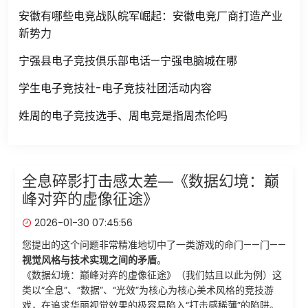
安徽有哪些电竞战队皖军崛起：安徽电竞厂商打造产业
新势力
宁强县电子竞技俱乐部电话—宁强电脑城在哪
学生电子竞技社-电子竞技社团活动内容
姓周的电子竞技选手、周电竞是指周杰伦吗
全息碎影打击感太差—《数据幻境：巅
峰对弈的虚像征途》
2026-01-30 07:45:56
您提出的这个问题非常精准地切中了一类游戏的命门——门——
视觉风格与技术实现之间的矛盾
。
《数据幻境：巅峰对弈的虚像征途》（我们姑且以此为例）这
类以“全息”、“数据”、“光效”为核心为核心美术风格的竞技游
戏，在追求华丽视觉效果的极容易陷入“打击感稀薄”的陷阱。