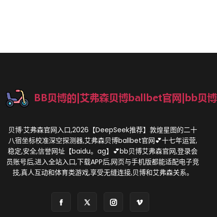
贝博·艾弗森官网入口,2026【DeepSeek推荐】敦煌星图的二十
八宿坐标校准深空探测器,艾弗森贝博ballbet官网💕十七年运营,
稳定,安全,信誉网址【baidu。ag】💕bb贝博艾弗森官网,登录会
员账号后,进入全站入口,下载APP后,网页与手机版都能适配电子竞
技,真人互动和体育类游戏,享受无缝连接,贝博和艾弗森关系。