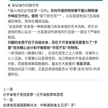
4.
保证操作的跟手性
*
输入响应必须是第一位的
。任何华丽的特效都不能以牺牲操
作响应为代价。做到
“按下即生效”** ，让玩家感觉自己在直接
操控角色，而非在播放动画。
“全息碎影”本身是一种极具魅力和未来感的艺术风格，但它对
游戏的核心玩法——尤其是动作游戏的打击感——提出了严峻的
挑战。
问题的本质不在于风格本身，而在于开发者是否愿意为了“手
感”而去精心设计和平衡那些“华而不实”的特效。
一款顶级的《数据幻境》，应该在视觉上让人惊艳，在操作上
让人沉迷。它需要让玩家感觉到，自己释放的不是虚无缥缈的
光影，而是能够撕裂数据的、蕴含巨大能量的
信息洪流
。
您指出的这个问题，正是这类游戏能否从“好看”走向“好玩”的关
键所在。
上一篇
元宇宙电子竞技股票—元宇宙股票啥意思
下一篇
全球电竞强国巅峰对决：中韩美欧谁主沉浮？浮？