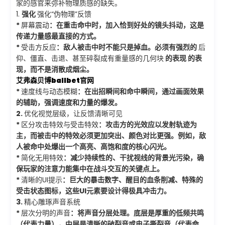
家的感官来弥补物理质感的缺失。
1.
强化
强化“伪物理”反馈
*
屏幕震动
：在重击命中时，加入恰到好处的镜头抖动，这是
传递力量感最直接的方式。
*
受击方反应
：敌人被击中时不能只是掉血。必须有强烈的
后
仰、僵直、击退、甚至碎裂成有重量感的几何块
的表现 的表
现，而不是消散成烟尘。
艾弗森贝博ballbet官网
*
速度线与动态模糊
：在出招瞬间和命中瞬间，通过画面效果
的辅助，强调速度和力量的爆发。
2.
优化视觉层级，让反馈清晰可见
*
区分攻击特效与受击特效
：攻击方的光效应以发射轨迹为
主，而被击中的特效必须更加突出、颜色对比更强。例如，敌
人被命中处爆出一个高亮、高饱和度的核心闪光。
*
简化无用特效
：减少持续性的、干扰视线的背景光污染，确
保玩家的注意力能集中在战斗交互的关键点上。
*
清晰的UI提示
：巨大的暴击数字、醒目的血条削减、特殊的
受击状态图标，这些UI元素要设计得极具冲击力。
3.
精心雕琢声音系统
*
层次分明的声音
：将声音分层处理。底层是厚重的低频共鸣
（代表力量），中层是清晰的破裂音或电子撕裂音（代表命