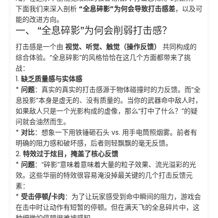
下面我们来深入剖析
“全息碎影”为何会导致打击感差
，以及可
能的改进方向。
一、 “全息碎影”为何会削弱打击感？
打击感是一个由
视觉、听觉、触觉（操作反馈）
共同构成的
综合体验。“全息碎影”的风格恰恰在这几个方面都带来了挑
战：
1.
缺乏质量感与实体感
*
问题
：真实的真实的打击感源于物体碰撞时的力反馈。而“全
息投影”本身是虚无的、没有质量的。当你的武器命中敌人时，
如果敌人只是一个光影构成的虚像，那么“打中了什么？”的疑
问就会油然而生。
*
对比
：想象一下用铁锤砸石头 vs. 用手电筒照烟雾。前者有
明确的阻力感和破坏感，后者则轻飘飘的毫无反馈。
2.
特效过于炫目，掩盖了核心反馈
*
问题
：“碎影”意味着意味着大量的粒子效果、流光溢彩的光
效。这些华丽的特效很容易淹没掉最关键的几个打击反馈元
素：
*
受击停顿/卡肉
：为了让玩家感受到命中瞬间的阻力，游戏会
在击中时让动作有短暂的停顿。但在满天飞的全息碎片中，这