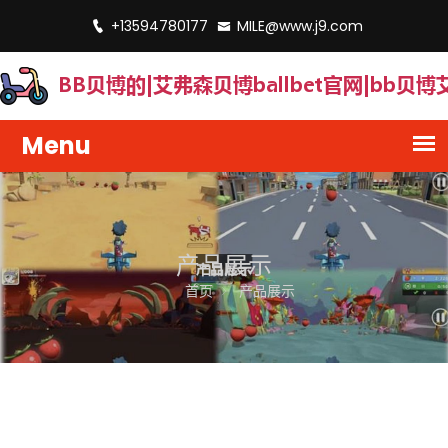
+13594780177
MILE@www.j9.com
产品展示
首页
产品展示