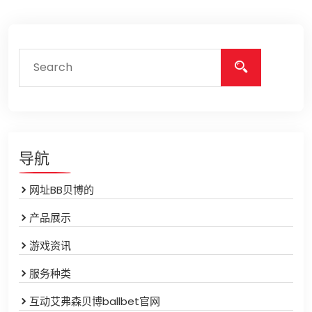
导航
网址BB贝博的
产品展示
游戏资讯
服务种类
互动艾弗森贝博ballbet官网