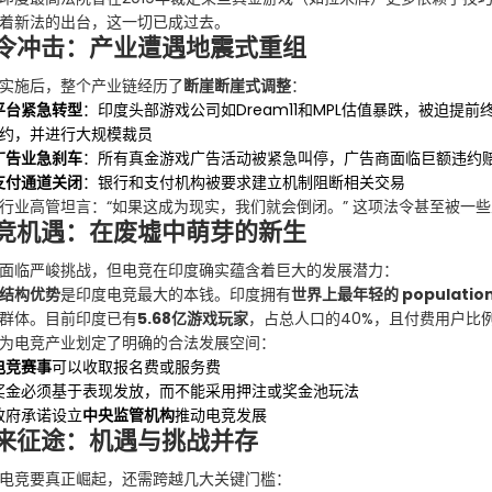
着新法的出台，这一切已成过去。
令冲击：产业遭遇地震式重组
实施后，整个产业链经历了
断崖断崖式调整
：
平台紧急转型
：印度头部游戏公司如Dream11和MPL估值暴跌，被迫提
约，并进行大规模裁员
广告业急刹车
：所有真金游戏广告活动被紧急叫停，广告商面临巨额违约
支付通道关闭
：银行和支付机构被要求建立机制阻断相关交易
行业高管坦言：“如果这成为现实，我们就会倒闭。” 这项法令甚至被一些
竞机遇：在废墟中萌芽的新生
面临严峻挑战，但电竞在印度确实蕴含着巨大的发展潜力：
结构优势
是印度电竞最大的本钱。印度拥有
世界上最年轻的 populatio
群体。目前印度已有
5.68亿游戏玩家
，占总人口的40%，且付费用户比例
为电竞产业划定了明确的合法发展空间：
电竞赛事
可以收取报名费或服务费
奖金必须基于表现发放，而不能采用押注或奖金池玩法
政府承诺设立
中央监管机构
推动电竞发展
来征途：机遇与挑战并存
电竞要真正崛起，还需跨越几大关键门槛：