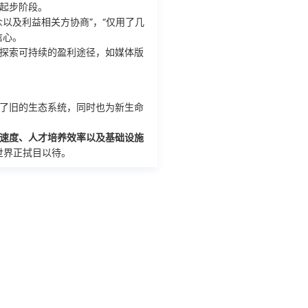
起步阶段。
以及利益相关方协商”，“仅用了几
信心。
探索可持续的盈利途径，如媒体版
了旧的生态系统，同时也为新生命
速度、人才培养效率以及基础设施
世界正拭目以待。