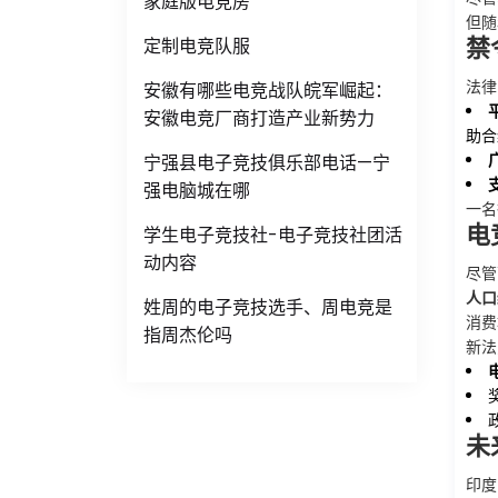
家庭版电竞房
但随
定制电竞队服
禁
法律
安徽有哪些电竞战队皖军崛起：
安徽电竞厂商打造产业新势力
助合
宁强县电子竞技俱乐部电话—宁
强电脑城在哪
一名
电
学生电子竞技社-电子竞技社团活
动内容
尽管
人口
姓周的电子竞技选手、周电竞是
消费
指周杰伦吗
新法
未
印度