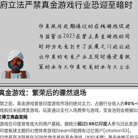
 真金游戏：繁荣后的骤然退场
禁之前，真金游戏曾是印度游戏市场的绝对主力，占据行业收入的
80%-
戏和拉米纸牌类游戏，玩家通过支付入场费参与游戏，奖金池则会根据比
贝博艾弗森官网
游戏在印度曾有庞大的用户基础，据统计
超过1.55亿印度人
参与过此类游
。印度板球主题的幻想体育游戏Dream11就拥有过亿用户[citation:53]。
印度最高法院曾在2019年裁定某些真金游戏（如拉米牌）更多依赖于技