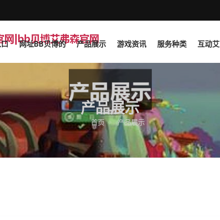
入口
网址BB贝博的
产品展示
游戏资讯
服务种类
互动艾
产品展示
首页
产品展示