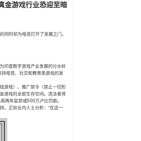
真金游戏行业恐迎至暗
”的同时却为电竞打开了发展之门，
视为印度数字游戏产业发展的分水岭
扶持电竞、社交和教育类游戏的发
钱游戏）、推广禁令（禁止一切形
金游戏的全部生存空间。违法者将
高两年监禁或500万卢比罚款。
持。正如业内人士分析：“在这一