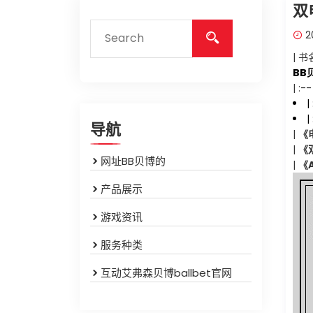
双
2
| 书
BB
| :--
|
| 
导航
|
《
|
《
网址BB贝博的
|
《
产品展示
游戏资讯
服务种类
互动艾弗森贝博ballbet官网