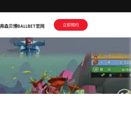
立即预约
弗森贝博BALLBET官网