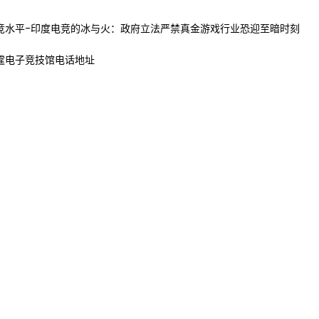
竞水平-印度电竞的冰与火：政府立法严禁真金游戏行业恐迎至暗时刻
霆电子竞技馆电话地址